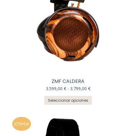
página
de
producto
ZMF CALDERA
Rango
3.599,00
€
-
3.799,00
€
de
Este
precios:
Seleccionar opciones
producto
desde
tiene
3.599,00 €
múltiples
hasta
variantes.
3.799,00 €
¡Oferta!
Las
opciones