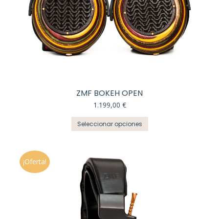
ZMF BOKEH OPEN
1.199,00
€
Este
Seleccionar opciones
producto
tiene
múltiples
variantes.
¡Oferta!
Las
opciones
se
pueden
elegir
en
la