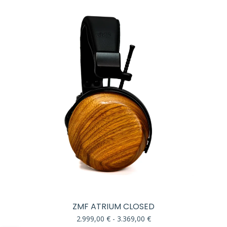
ZMF ATRIUM CLOSED
Rango
2.999,00
€
-
3.369,00
€