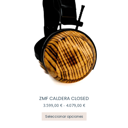
se
pueden
elegir
en
la
página
de
producto
ZMF CALDERA CLOSED
Rango
3.599,00
€
-
4.079,00
€
de
Este
precios:
Seleccionar opciones
producto
desde
tiene
3.599,00 €