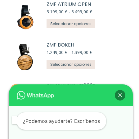
ZMF ATRIUM OPEN
Rango
3.199,00
€
-
3.499,00
€
de
Este
precios:
Seleccionar opciones
desde
producto
3.199,00 €
tiene
hasta
ZMF BOKEH
múltiples
3.499,00 €
Rango
variantes.
1.249,00
€
-
1.399,00
€
de
Las
Este
precios:
Seleccionar opciones
opciones
desde
producto
1.249,00 €
se
tiene
hasta
pueden
SENNHEISER HD800S
múltiples
1.399,00 €
elegir
El
El
variantes.
1.799,00
€
1.399,00
€
en
precio
precio
Las
original
actual
la
Añadir al carrito
opciones
era:
es:
página
1.799,00 €.
1.399,00 €.
se
de
¿Podemos ayudarte? Escríbenos
pueden
producto
elegir
en