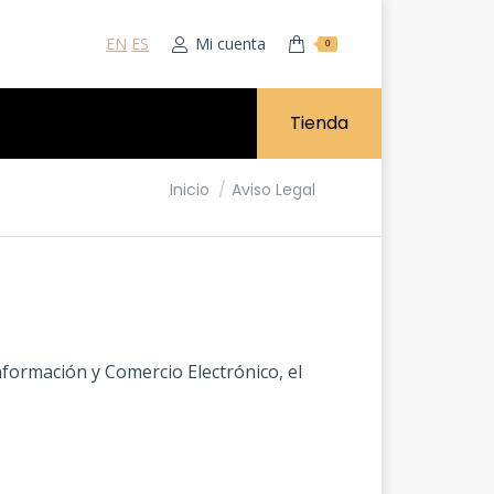
EN
ES
Mi cuenta
0
Tienda
Estás aquí:
Inicio
Aviso Legal
Información y Comercio Electrónico, el