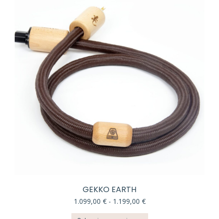
GEKKO EARTH
Rango
1.099,00
€
-
1.199,00
€
de
Este
precios: