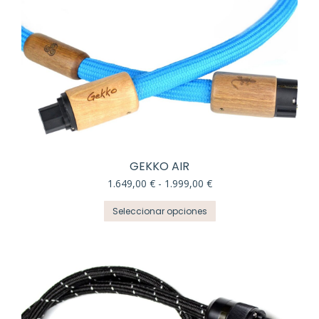
GEKKO AIR
Rango
1.649,00
€
-
1.999,00
€
de
Este
precios:
Seleccionar opciones
producto
desde
tiene
1.649,00 €
múltiples
hasta
variantes.
1.999,00 €
Las
opciones
se
pueden