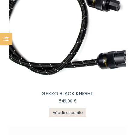
elegir
en
la
página
de
producto
GEKKO BLACK KNIGHT
549,00
€
Añadir al carrito