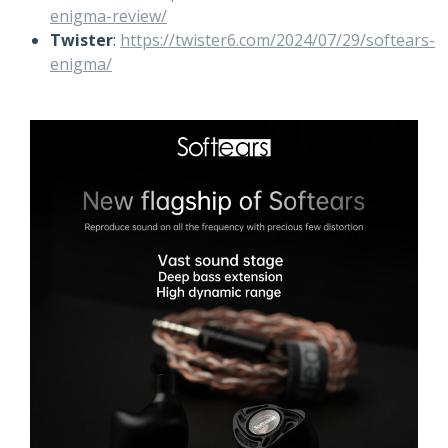
enigma-review/
Twister
:
https://twister6.com/2024/07/29/softears-
enigma/