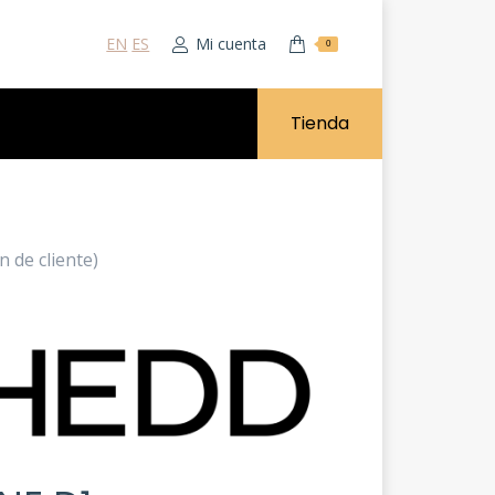
EN
ES
Mi cuenta
0
Tienda
n de cliente)