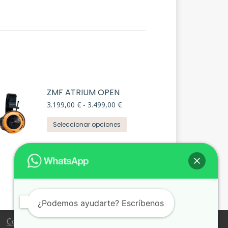
ZMF ATRIUM OPEN
Rango
3.199,00
€
-
3.499,00
€
de
Este
precios:
Seleccionar opciones
desde
producto
3.199,00 €
tiene
hasta
múltiples
3.499,00 €
variantes.
Las
opciones
¿Podemos ayudarte? Escríbenos
se
pueden
Condiciones de venta