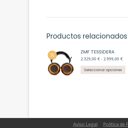
Productos relacionados
ZMF TESSIDERA
Ra
2.329,00
€
-
2.999,00
€
de
E
pre
Seleccionar opciones
de
p
2.
t
ha
m
2.
v
L
o
s
p
Aviso Legal
Política de 