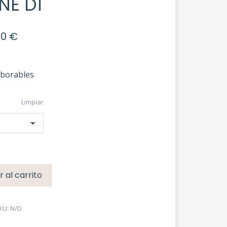
NE D1
Rango
00
€
de
precios:
desde
aborables
699,00 €
hasta
Limpiar
1.109,00 €
r al carrito
KU:
N/D