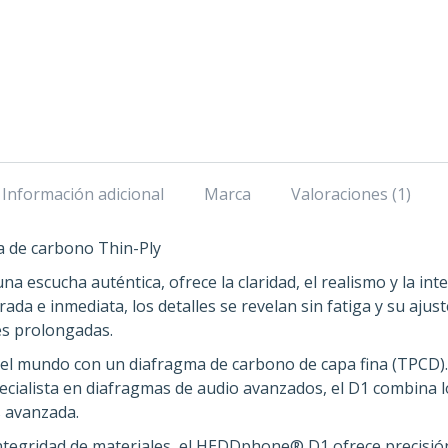
Información adicional
Marca
Valoraciones (1)
a de carbono Thin-Ply
a escucha auténtica, ofrece la claridad, el realismo y la in
brada e inmediata, los detalles se revelan sin fatiga y su a
s prolongadas.
 del mundo con un diafragma de carbono de capa fina (TPCD).
ialista en diafragmas de audio avanzados, el D1 combina lo
s avanzada.
ntegridad de materiales, el HEDDphone® D1 ofrece precisión 