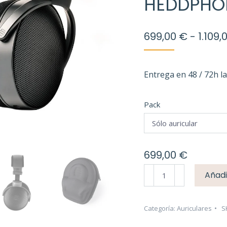
HEDDPHO
699,00
€
-
1.109,
Entrega en 48 / 72h l
Pack
699,00
€
HEDDphone
Añadi
D1
cantidad
Categoría:
Auriculares
S