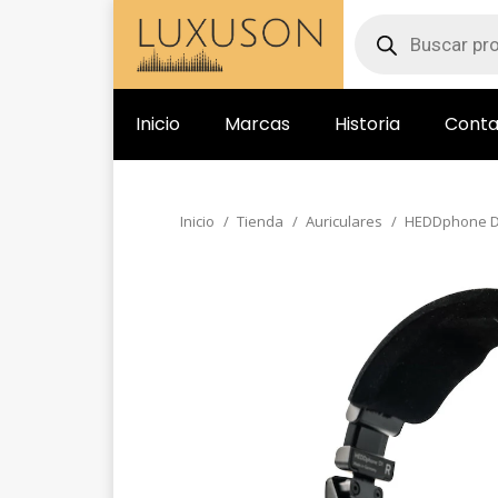
Inicio
Marcas
Historia
Conta
Inicio
Tienda
Auriculares
HEDDphone 
Estás aquí: