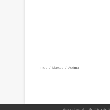
Inicio
Marcas
Audma
Estás aquí:
Aviso Legal
Política de 