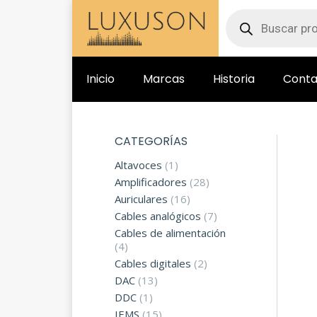
Inicio
Marcas
Historia
Conta
CATEGORÍAS
Altavoces
(1)
Amplificadores
(28)
Auriculares
(16)
Cables analógicos
(7)
Cables de alimentación
(4)
Cables digitales
(2)
DAC
(13)
DDC
(1)
IEMS
(15)