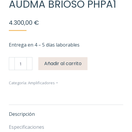
AUDMA BRIOSO PHPA1
4.300,00
€
Entrega en 4 – 5 días laborables
Audma
Añadir al carrito
Brioso
PHPA1
cantidad
Categoría:
Amplificadores
Descripción
Especificaciones