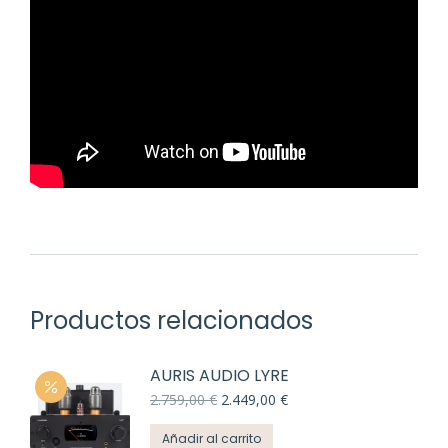
Productos relacionados
AURIS AUDIO LYRE
El
El
2.759,00
€
2.449,00
€
precio
precio
original
actual
Añadir al carrito