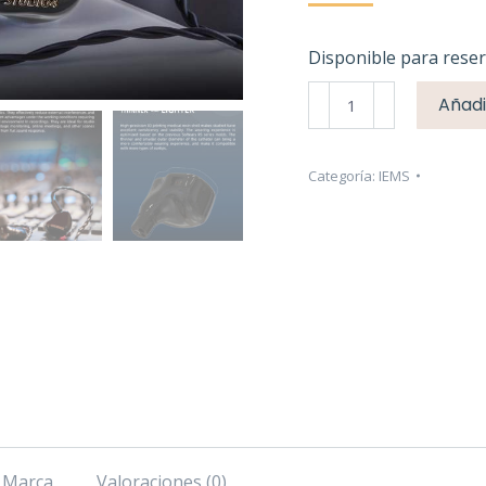
Disponible para rese
SoftEars
Añadi
Studio4
cantidad
Categoría:
IEMS
Marca
Valoraciones (0)