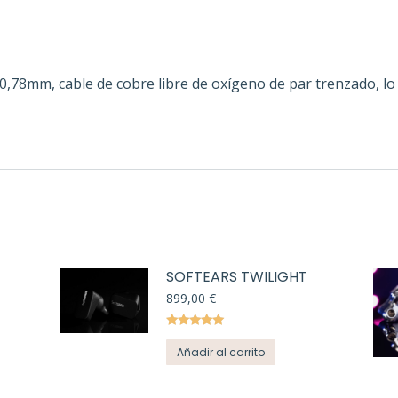
 0,78mm, cable de cobre libre de oxígeno de par trenzado, l
SOFTEARS TWILIGHT
899,00
€
Valorado
con
5.00
de
Añadir al carrito
5