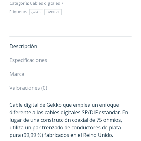
cantidad
Categoría:
Cables digitales
Etiquetas:
gekko
SPDIF-1
Descripción
Especificaciones
Marca
Valoraciones (0)
Cable digital de Gekko que emplea un enfoque
diferente a los cables digitales SP/DIF estándar. En
lugar de una construcción coaxial de 75 ohmios,
utiliza un par trenzado de conductores de plata
pura (99,99 %) fabricados en el Reino Unido.