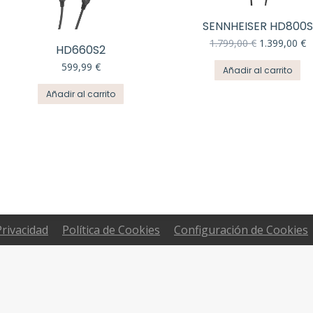
SENNHEISER HD800S
El
El
1.799,00
€
1.399,00
€
HD660S2
precio
p
599,99
€
original
a
Añadir al carrito
era:
e
1.799,00 €.
1
Añadir al carrito
Privacidad
Política de Cookies
Configuración de Cookies