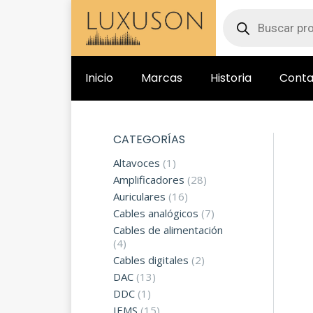
Inicio
Marcas
Historia
Conta
CATEGORÍAS
Altavoces
(1)
Amplificadores
(28)
Auriculares
(16)
Cables analógicos
(7)
Cables de alimentación
(4)
Cables digitales
(2)
DAC
(13)
DDC
(1)
IEMS
(15)