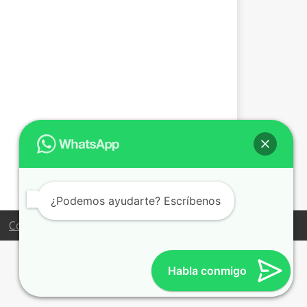
recio
ctual
s:
.399,00 €.
¿Podemos ayudarte? Escríbenos
Condiciones de venta
Habla conmigo