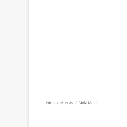
Inicio
Marcas
Mola Mola
Estás aquí: