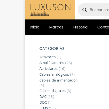
Inicio
Marcas
Historia
Conta
CATEGORÍAS
Altavoces
(1)
Amplificadores
(28)
Auriculares
(16)
Cables analógicos
(7)
Cables de alimentación
(4)
Cables digitales
(3)
DAC
(13)
DDC
(1)
IEMS
(15)