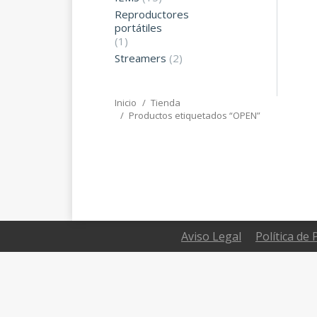
Reproductores
portátiles
(1)
Streamers
(2)
Inicio
Tienda
Estás aquí:
Productos etiquetados “OPEN”
Aviso Legal
Política de 