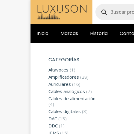
Inicio
Marcas
Historia
Conta
CATEGORÍAS
Altavoces
(1)
Amplificadores
(28)
Auriculares
(16)
Cables analógicos
(7)
Cables de alimentación
(4)
Cables digitales
(3)
DAC
(13)
DDC
(1)
IEMS
(15)