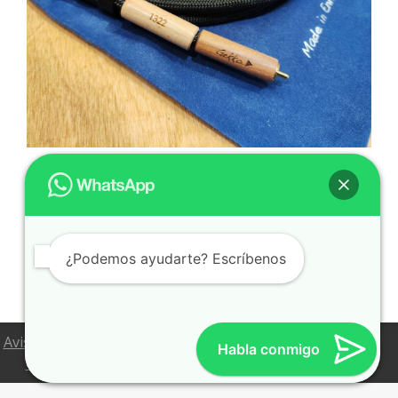
GEKKO SPDIF-3
759,00
€
Añadir al carrito
¿Podemos ayudarte? Escríbenos
Aviso Legal
Política de Privacidad
Política de Cookies
Habla conmigo
Configuración de Cookies
Condiciones de venta