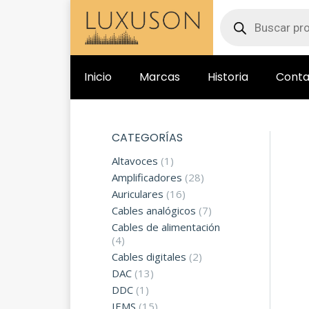
Inicio
Marcas
Historia
Conta
CATEGORÍAS
Altavoces
(1)
Amplificadores
(28)
Auriculares
(16)
Cables analógicos
(7)
Cables de alimentación
(4)
Cables digitales
(2)
DAC
(13)
DDC
(1)
IEMS
(15)