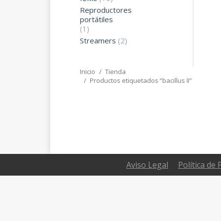
Reproductores
portátiles
(1)
Streamers
(2)
Inicio
Tienda
Estás aquí:
Productos etiquetados “bacillus II”
Aviso Legal
Política de 