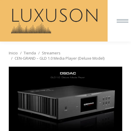
Inicio
Tienda
Streamers
Estás aquí:
CEN-GRAND – GLD 1.0 Media Player (Deluxe Model)