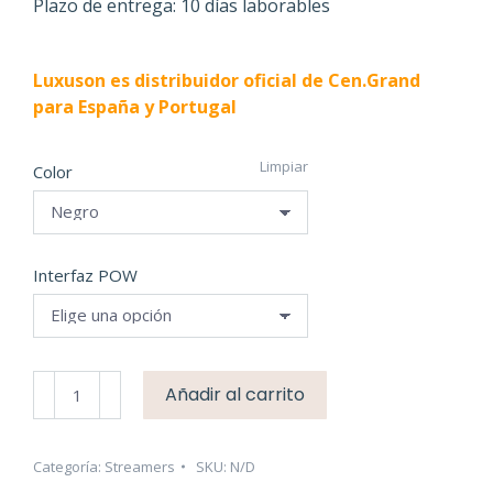
desde
Plazo de entrega: 10 días laborables
7.299,00 €
hasta
Luxuson es distribuidor oficial de Cen.Grand
7.899,00 €
para España y Portugal
Limpiar
Color
Interfaz POW
CEN-
Añadir al carrito
GRAND
-
GLD
Categoría:
Streamers
SKU:
N/D
1.0