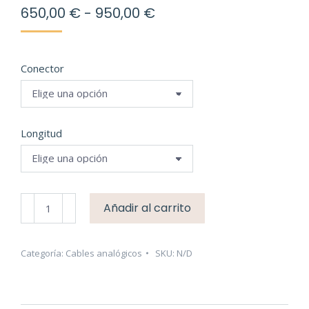
Rango
650,00
€
-
950,00
€
de
precios:
desde
Conector
650,00 €
hasta
950,00 €
Longitud
Wires
Añadir al carrito
4
Music
-
Categoría:
Cables analógicos
SKU:
N/D
Horus
MK2
-