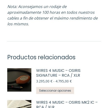
Nota: Aconsejamos un rodaje de
aproximadamente 100 horas en todos nuestros
cables a fin de obtener el máximo rendimiento de
los mismos.
Productos relacionados
WIRES 4 MUSIC – OSIRIS
SIGNATURE – RCA / XLR
Rango
3.295,00
€
-
4.795,00
€
de
Este
precios:
Seleccionar opciones
desde
producto
3.295,00 €
tiene
WIRES 4 MUSIC – OSIRIS MK2 IC –
hasta
RCA / XLR
múltiples
4.795,00 €