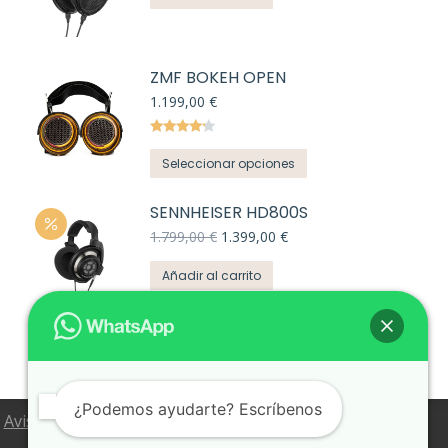
ZMF BOKEH OPEN
1.199,00
€
Valorado
Este
con
4.00
Seleccionar opciones
de 5
producto
tiene
SENNHEISER HD800S
múltiples
El
El
1.799,00
€
1.399,00
€
precio
precio
variantes.
original
actual
Añadir al carrito
Las
era:
es:
opciones
1.799,00 €.
1.399,00 €.
se
pueden
elegir
en
¿Podemos ayudarte? Escríbenos
Aviso Legal
Política de Privacidad
Política de Cookies
la
Configuración de Cookies
Condiciones de venta
página