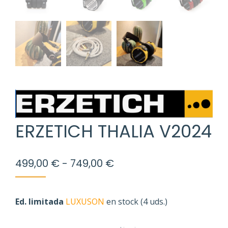
ERZETICH THALIA V2024
Rango
499,00
€
-
749,00
€
de
precios:
desde
Ed. limitada
LUXUSON
en stock (4 uds.)
499,00 €