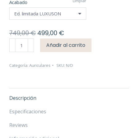
hasta
Limpiar
Acabado
749,00 €
El
El
749,00
€
499,00
€
precio
precio
Erzetich
Añadir al carrito
original
actual
Thalia
era:
es:
v2024
749,00 €.
499,00 €.
cantidad
Categoría:
Auriculares
SKU:
N/D
Descripción
Especificaciones
Reviews