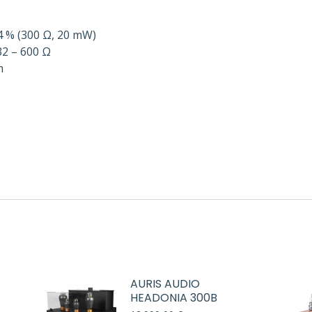
,4 % (300 Ω, 20 mW)
32 – 600 Ω
m
AURIS AUDIO
HEADONIA 300B
ngo