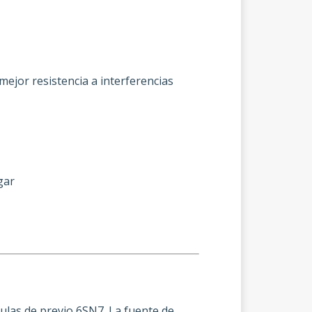
ejor resistencia a interferencias
gar
vulas de previo 6SN7. La fuente de