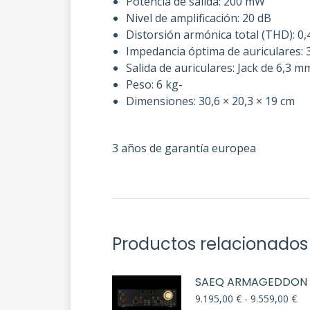
Potencia de salida: 200 mW
Nivel de amplificación: 20 dB
Distorsión armónica total (THD): 0
Impedancia óptima de auriculares: 
Salida de auriculares: Jack de 6,3 m
Peso: 6 kg-
Dimensiones: 30,6 × 20,3 × 19 cm
3 años de garantía europea
Productos relacionados
SAEQ ARMAGEDDON
Ra
9.195,00
€
-
9.559,00
€