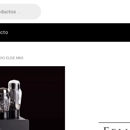
cto
IO ELISE MKII