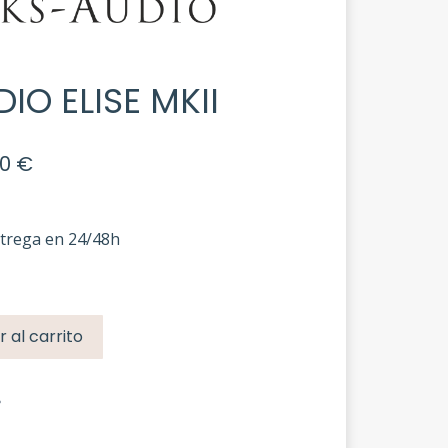
DIO ELISE MKII
El
00
€
precio
al
actual
es:
ntrega en 24/48h
0 €.
1.679,00 €.
r al carrito