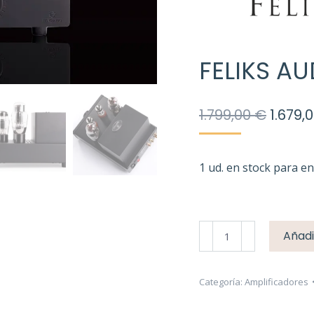
FELIKS AU
El
1.799,00
€
1.679,
precio
origin
era:
1 ud. en stock para e
1.799,0
FELIKS
Añadi
AUDIO
ELISE
MKII
Categoría:
Amplificadores
cantidad