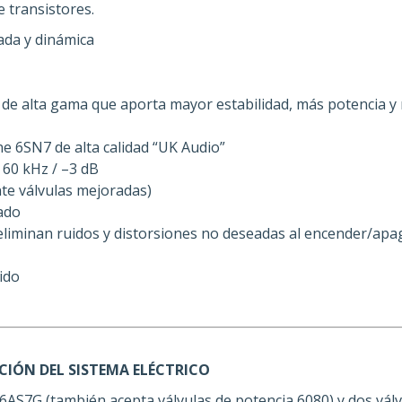
 transistores.
ada y dinámica
de alta gama que aporta mayor estabilidad, más potencia y m
ne 6SN7 de alta calidad “UK Audio”
 60 kHz / –3 dB
nte válvulas mejoradas)
ado
eliminan ruidos y distorsiones no deseadas al encender/apa
ido
PCIÓN DEL SISTEMA ELÉCTRICO
 6AS7G (también acepta válvulas de potencia 6080) y dos vál