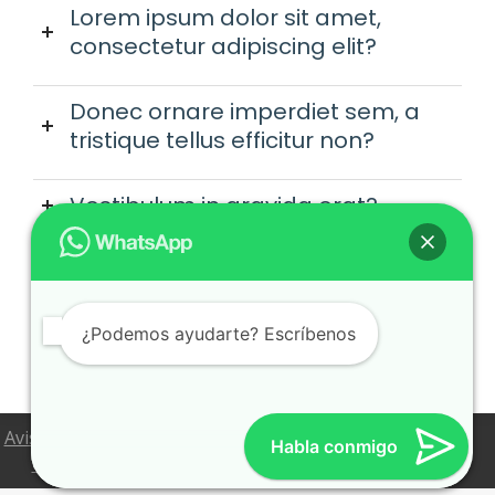
Lorem ipsum dolor sit amet,
consectetur adipiscing elit?
Donec ornare imperdiet sem, a
tristique tellus efficitur non?
Vestibulum in gravida erat?
Sed at dolor eu orci porttitor
tempus?
¿Podemos ayudarte? Escríbenos
Aviso Legal
Política de Privacidad
Política de Cookies
Habla conmigo
Configuración de Cookies
Condiciones de venta