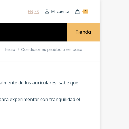
EN
ES
Mi cuenta
0
Tienda
Estás aquí:
Inicio
Condiciones pruébalo en casa
lmente de los auriculares, sabe que
ara experimentar con tranquilidad el